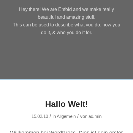
Hey there! We are Enfold and we make really
beautiful and amazing stuff.
This can be used to describe what you do, how you
do it, & who you do it for.
Hallo Welt!
/
/
15.02.19
in
Allgemein
von
ad.min
Willkommen bei WordPress. Dies ist dein erster