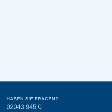
IR
TENS ELEKTRODEN
45×80 MM
21,17
€
inkl. MwSt.
inkl. MwSt.
zzgl.
Versandkosten
Lieferzeit: 3-6 Werktage
ZEIGE DETAILS
HABEN SIE FRAGEN?
02043 945 0