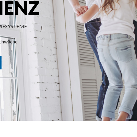
NENZ
PIESYSTEME
schwäche