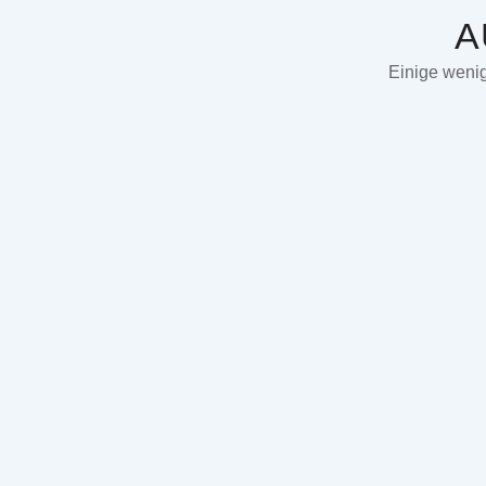
A
Einige wenig