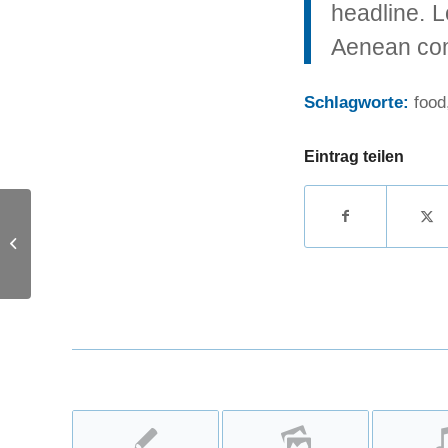
headline. L
Aenean com
Schlagworte:
food
Eintrag teilen
A nice post