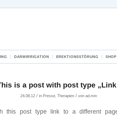
UNG
DARMIRRIGATION
EREKTIONSSTÖRUNG
SHOP
This is a post with post type „Link
/
/
24.08.12
in
Presse
,
Therapien
von
ad.min
th this post type link to a different pag