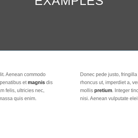
EXAMPLES
 elit. Aenean commodo
Donec pede justo, fringilla 
 penatibus et
magnis
dis
rhoncus ut, imperdiet a, ve
felis, ultricies nec,
mollis
pretium
. Integer t
 massa quis enim.
nisi. Aenean vulputate elei