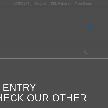
INNOCEPT
Service
DHL Retoure
Mein Konto
O ENTRY
CHECK OUR OTHER